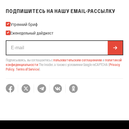
ПОДПИШИТЕСЬ НА НАШУ EMAIL-РАССЫЛКУ
Подпишитесь на нашу Email-рассылку
Утренний бриф
Еженедельный дайджест
Подписываясь, вы соглашаетесь с
пользовательским соглашением
и
политикой
конфиденциальности
The Insider,
а также с условиями Google reCAPTCHA
(
Privacy
Policy
,
Terms of Service
).