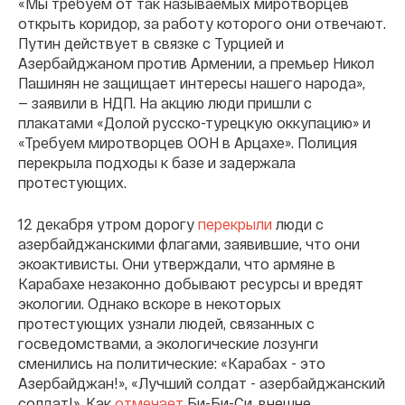
«Мы требуем от так называемых миротворцев
открыть коридор, за работу которого они отвечают.
Путин действует в связке с Турцией и
Азербайджаном против Армении, а премьер Никол
Пашинян не защищает интересы нашего народа»,
— заявили в НДП. На акцию люди пришли с
плакатами «Долой русско-турецкую оккупацию» и
«Требуем миротворцев ООН в Арцахе». Полиция
перекрыла подходы к базе и задержала
протестующих.
12 декабря утром дорогу
перекрыли
люди с
азербайджанскими флагами, заявившие, что они
экоактивисты. Они утверждали, что армяне в
Карабахе незаконно добывают ресурсы и вредят
экологии. Однако вскоре в некоторых
протестующих узнали людей, связанных с
госведомствами, а экологические лозунги
сменились на политические: «Карабах - это
Азербайджан!», «Лучший солдат - азербайджанский
солдат!». Как
отмечает
Би-Би-Си, внешне