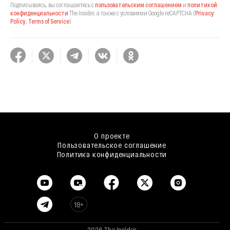
Подписываясь, вы соглашаетесь с
пользовательским соглашением
и
политикой
конфиденциальности
The Insider,
а также с условиями Google reCAPTCHA
(
Privacy
Policy
,
Terms of Service
).
О проекте
Пользовательское соглашение
Политика конфиденциальности
18+
2026 The Insider