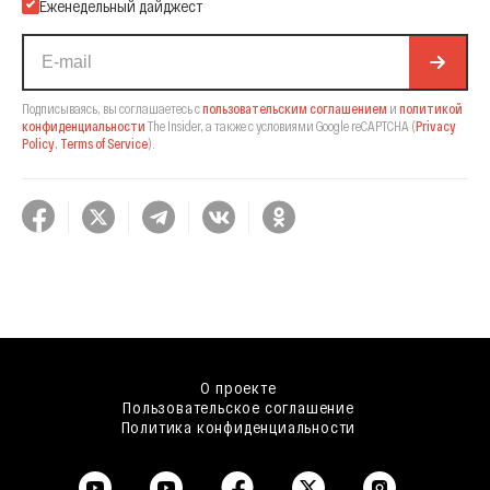
Еженедельный дайджест
Подписываясь, вы соглашаетесь с
пользовательским соглашением
и
политикой
конфиденциальности
The Insider,
а также с условиями Google reCAPTCHA
(
Privacy
Policy
,
Terms of Service
).
О проекте
Пользовательское соглашение
Политика конфиденциальности