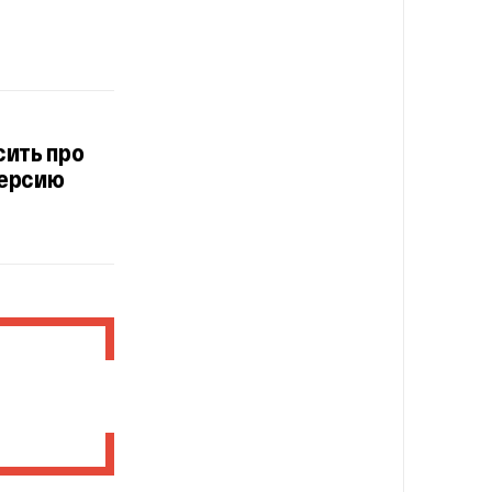
сить про
версию