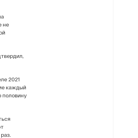
ла
е не
ой
дтвердил,
ле 2021
ние каждый
ю половину
ться
от
 раз.