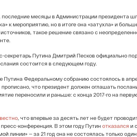
, последние месяцы в Администрации президента ш
а» к мероприятию, но в итоге она «затухла» и больш
 источников, такое решение связано с неопределенн
нте.
сс-секретарь Путина Дмитрий Песков официально по
ослания состоится в следующем году.
е Путина Федеральному собранию состоялось в апре
и прописано, что президент должен оглашать посла
иятие переносили и раньше: с конца 2017-го на перву
звестно
, что впервые за десять лет не будет проводи
пресс-конференция. В этом году Путин
отказался
и 
й линии» — за 21 год она не состоялась только один