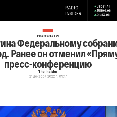
USD
81.41
RADIO
EUR
94.06
INSIDER
OIL
83.08
НОВОСТИ
утина Федеральному собран
д. Ранее он отменил «Прям
пресс-конференцию
The Insider
21 декабря 2022 г., 09:17