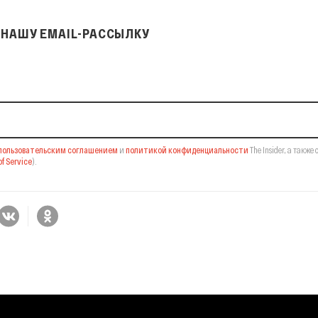
НАШУ EMAIL-РАССЫЛКУ
il-рассылку
пользовательским соглашением
и
политикой конфиденциальности
The Insider,
а также 
f Service
).