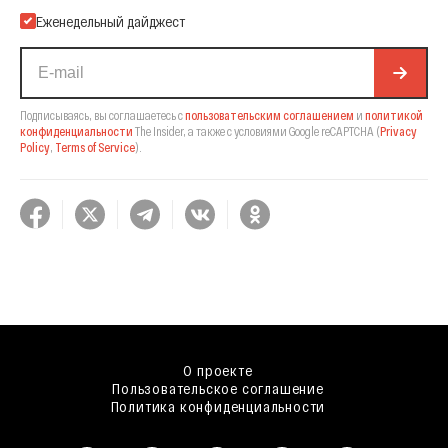
Еженедельный дайджест
Подписываясь, вы соглашаетесь с
пользовательским соглашением
и
политикой
конфиденциальности
The Insider,
а также с условиями Google reCAPTCHA
(
Privacy
Policy
,
Terms of Service
).
О проекте
Пользовательское соглашение
Политика конфиденциальности