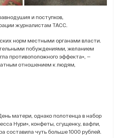
равнодушия и поступков,
трации журналистам ТАСС.
ских норм местными органами власти.
ительными побуждениями, желанием
игла противоположного эффекта», —
алатным отношением к людям,
День матери, однако полотенца в набор
цесса Нури», конфеты, сгущенку, вафли,
а составила чуть больше 1000 рублей.