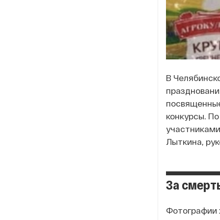
В Челябинск
праздновани
посвященные
конкурсы. П
участниками
Лыткина, ру
За смерт
Фотографии ж