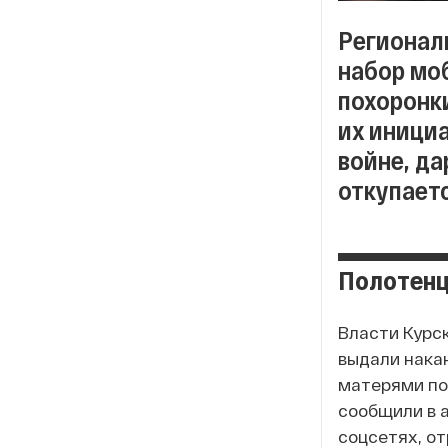
Регионал
набор мо
похоронки
их иници
войне, да
откупаетс
Полотенц
Власти Курс
выдали накан
матерями по
сообщили в 
соцсетях, о