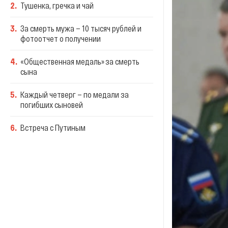
2
.
Тушенка, гречка и чай
3
.
За смерть мужа — 10 тысяч рублей и
фотоотчет о получении
4
.
«Общественная медаль» за смерть
сына
5
.
Каждый четверг — по медали за
погибших сыновей
6
.
Встреча с Путиным