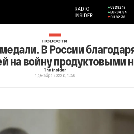
USD
82.17
RADIO
EUR
94.84
INSIDER
OIL
82.38
НОВОСТИ
 медали. В России благодар
ей на войну продуктовыми 
The Insider
1 декабря 2022 г., 15:56