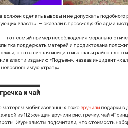
а должен сделать выводы и не допускать подобного 
ующих власть», — сказали в пресс-службе админис
й — тот самый пример несоблюдения морально-этиче
опытка поддержать матерей и продиктована полож
емьи, но эта личная инициатива главы района дост
ские власти изданию «Подъем», назвав инцидент «х
невосполнимую утрату».
гречка и чай
е матерям мобилизованных тоже
вручили
подарки в 
Каждой из 112 женщин вручили рис, гречку, чай «Прин
проты. Журналисты подсчитали, что стоимость набор