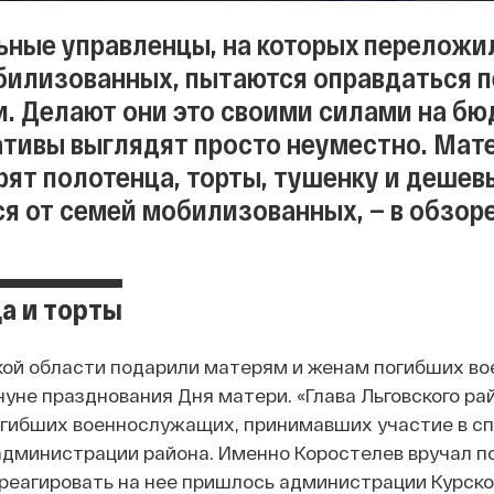
ьные управленцы, на которых переложи
билизованных, пытаются оправдаться п
. Делают они это своими силами на бю
ативы выглядят просто неуместно. Мат
рят полотенца, торты, тушенку и дешевы
я от семей мобилизованных, — в обзоре 
а и торты
кой области подарили матерям и женам погибших вое
уне празднования Дня матери. «Глава Льговского ра
гибших военнослужащих, принимавших участие в спе
администрации района. Именно Коростелев вручал по
треагировать на нее пришлось администрации Курско