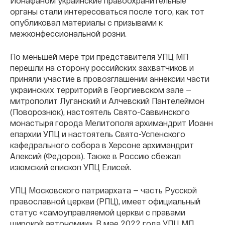
Ионафаном украинские правоохранительные
органы стали интересоваться после того, как тот
опубликовал материалы с призывами к
межконфессиональной розни.
По меньшей мере три представителя УПЦ МП
перешли на сторону российских захватчиков и
приняли участие в провозглашении аннексии части
украинских территорий в Георгиевском зале —
митрополит Луганский и Алчевский Пантелеймон
(Поворознюк), настоятель Свято-Саввинского
монастыря города Мелитополя архимандрит Иоанн
епархии УПЦ и настоятель Свято-Успенского
кафедрального собора в Херсоне архимандрит
Алексий (Федоров). Также в Россию сбежал
изюмский епископ УПЦ Елисей.
УПЦ Московского патриархата — часть Русской
православной церкви (РПЦ), имеет официальный
статус «самоуправляемой церкви с правами
широкой автономии». В мае 2022 года УПЦ МП