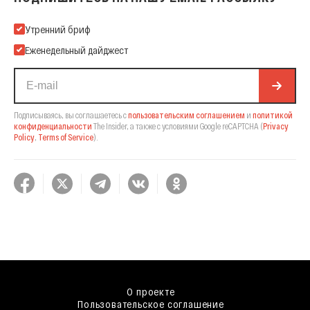
Подпишитесь на нашу Email-рассылку
Утренний бриф
Еженедельный дайджест
Подписываясь, вы соглашаетесь с
пользовательским соглашением
и
политикой
конфиденциальности
The Insider,
а также с условиями Google reCAPTCHA
(
Privacy
Policy
,
Terms of Service
).
О проекте
Пользовательское соглашение