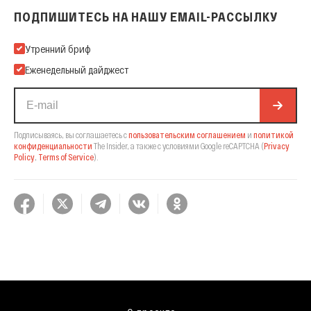
ПОДПИШИТЕСЬ НА НАШУ EMAIL-РАССЫЛКУ
Подпишитесь на нашу Email-рассылку
Утренний бриф
Еженедельный дайджест
Подписываясь, вы соглашаетесь с
пользовательским соглашением
и
политикой
конфиденциальности
The Insider,
а также с условиями Google reCAPTCHA
(
Privacy
Policy
,
Terms of Service
).