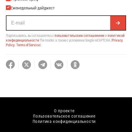
Еженедельный дайджест
Подписываясь, вы соглашаетесь с
пользовательским соглашением
и
политикой
конфиденциальности
The Insider,
а также с условиями Google reCAPTCHA
(
Privacy
Policy
,
Terms of Service
).
О проекте
Пользовательское соглашение
Политика конфиденциальности