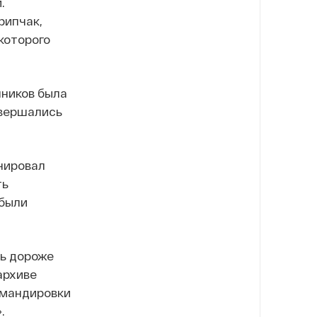
.
рипчак,
которого
ников была
овершались
онировал
ть
 были
ь дороже
архиве
командировки
.