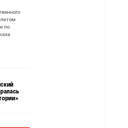
твенного
алетом
е по
тказа
нский
иралась
стории»