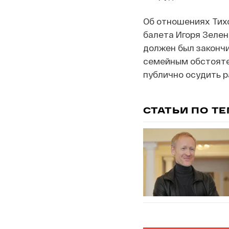
Об отношениях Тихо
балета Игоря Зеле
должен был закончит
семейным обстоят
публично осудить р
СТАТЬИ ПО Т