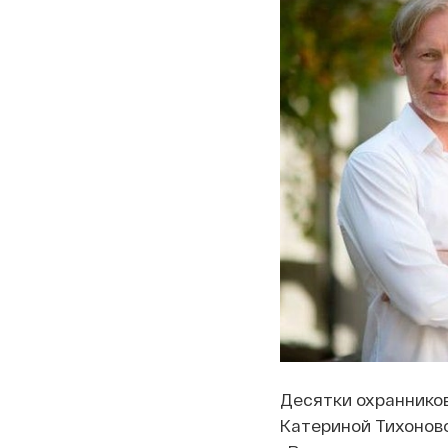
Десятки охранников
Катериной Тихоново