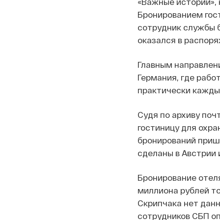
«Важные истории»,
Бронированием гост
сотрудник службы б
оказался в распоря
Главным направлен
Германия, где рабо
практически кажды
Судя по архиву почт
гостиницу для охра
бронирований пришл
сделаны в Австрии 
Бронирование отел
миллиона рублей то
Скрипчака нет данны
сотрудников СБП оп