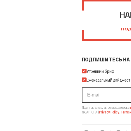
НА
ПОД
ПОДПИШИТЕСЬ НА 
Подпишитесь на нашу Ema
Утренний бриф
Еженедельный дайджест
Подписываясь, вы соглашаетесь с
reCAPTCHA
(
Privacy Policy
,
Terms o