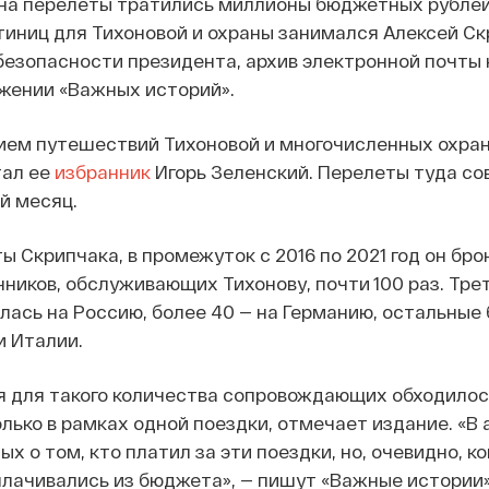
 на перелеты тратились миллионы бюджетных рублей
иниц для Тихоновой и охраны занимался Алексей Ск
езопасности президента, архив электронной почты 
жении «Важных историй».
ием путешествий Тихоновой и многочисленных охран
тал ее
избранник
Игорь Зеленский. Перелеты туда с
й месяц.
ы Скрипчака, в промежуток с 2016 по 2021 год он бр
нников, обслуживающих Тихонову, почти 100 раз. Тре
ась на Россию, более 40 — на Германию, остальные
и Италии.
я для такого количества сопровождающих обходилос
лько в рамках одной поездки, отмечает издание. «В 
х о том, кто платил за эти поездки, но, очевидно, 
лачивались из бюджета», — пишут «Важные истории»