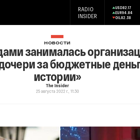
USD
82.17
RADIO
EUR
94.84
INSIDER
OIL
82.38
НОВОСТИ
дами занималась организац
 дочери за бюджетные день
истории»
The Insider
25 августа 2022 г., 11:30