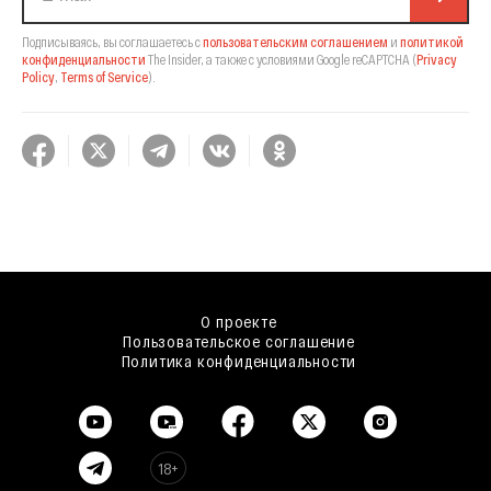
Подписываясь, вы соглашаетесь с
пользовательским соглашением
и
политикой
конфиденциальности
The Insider,
а также с условиями Google reCAPTCHA
(
Privacy
Policy
,
Terms of Service
).
О проекте
Пользовательское соглашение
Политика конфиденциальности
18+