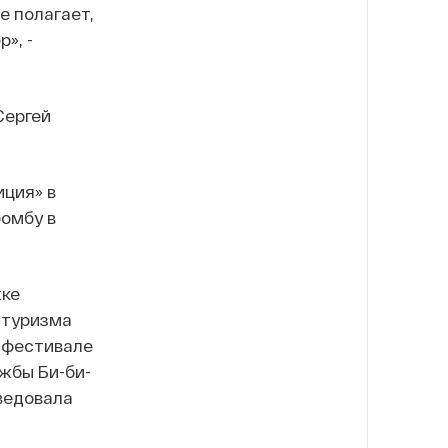
е полагает,
», -
Сергей
иция» в
бомбу в
жке
 туризма
 фестивале
жбы Би-би-
ведовала