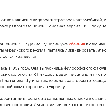
ют все записи с видеорегистраторов автомобилей, 
овке рядом с машиной. Основная версия СК — покуш
лашенной ДНР Денис Пушилин уже
обвинил
в случив
ты украинского режима, пытаясь ликвидировать Але
 дочь», - заявил он.
ась в 1992 году. Она выпускница философского факул
ских колонок на RT и «Царьграда», писала для них п
 Платонова. Дугина также была соавтором готовяще
 российском вторжении в Украину.
обритании внесли ее в санкционные списки в связи 
езинформации. Дугина заявляла, что гордится тем,