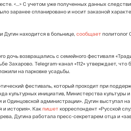
месте. <…> С учетом уже полученных данных следстви
ыло заранее спланировано и носит заказной характер
и Дугин находится в больнице,
сообщает
политолог 
его дочь возвращались с семейного фестиваля «Трад
бе Захарово. Telegram-канал «112» утверждает, что 
ожили на парковке усадьбы.
отический фестиваль, который проходит при поддер
да культурных инициатив, Министерства культуры и
 и Одинцовской администрации». Дугин выступал на
я и история». Как
пишет
корреспондент «Русской слу
рева, Дугина работала пресс-секретарем отца и «за