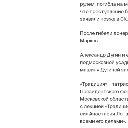
рулем, погибла на 
что преступление б
заявили позже в СК.
После гибели дочер
Марков.
Александр Дугин и 
подмосковной усадь
машину Дугиной зал
«Традиция» - патри
Президентского фон
Московской области
с лекцией «Традици
си» Анастасия Лота
всеми его делами».