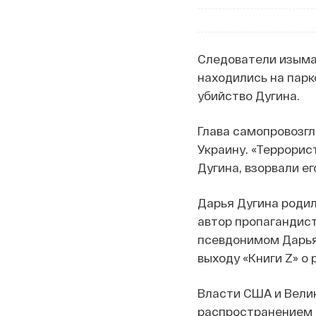
Следователи изыма
находились на парк
убийство Дугина.
Глава самопровозг
Украину. «Террорис
Дугина, взорвали его
Дарья Дугина родил
автор пропагандист
псевдонимом Дарья
выходу «Книги Z» о
Власти США и Велик
распространением д