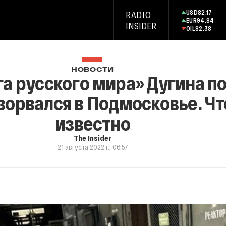
USD
82.17
RADIO
EUR
94.84
INSIDER
OIL
82.38
НОВОСТИ
а русского мира» Дугина по
зорвался в Подмосковье. Чт
известно
The Insider
21 августа 2022 г., 06:57