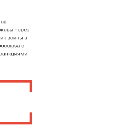
тов
ржавы через
ик войны в
росоюза с
 санкциями