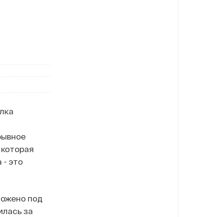
елка
рывное
 которая
 - это
ложено под
илась за