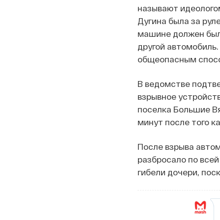
называют идеологом
Дугина была за рул
машине должен был 
другой автомобиль.
общеопасным спос
В ведомстве подтве
взрывное устройств
поселка Большие Вя
минут после того к
После взрыва автом
разбросало по всей
гибели дочери, поск