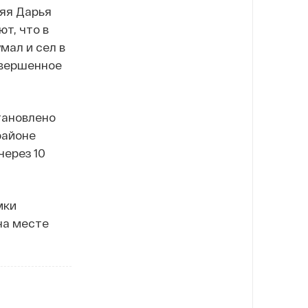
няя Дарья
т, что в
мал и сел в
овершенное
тановлено
районе
через 10
мки
на месте