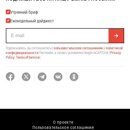
Подпишитесь на нашу Email-рассылку
Утренний бриф
Еженедельный дайджест
Подписываясь, вы соглашаетесь с
пользовательским соглашением
и
политикой
конфиденциальности
The Insider,
а также с условиями Google reCAPTCHA
(
Privacy
Policy
,
Terms of Service
).
О проекте
Пользовательское соглашение