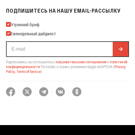
ПОДПИШИТЕСЬ НА НАШУ EMAIL-РАССЫЛКУ
Подпишитесь на нашу Email-рассылку
Утренний бриф
Еженедельный дайджест
Подписываясь, вы соглашаетесь с
пользовательским соглашением
и
политикой
конфиденциальности
The Insider,
а также с условиями Google reCAPTCHA
(
Privacy
Policy
,
Terms of Service
).