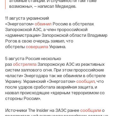
атомные станции. И случайности там тоже
возможны», — написал Медведев.
11 августа украинский
«Энергоатом»
обвинил
Россию в обстрелах
Запорожской АЭС, а член пророссийской
«администрации» Запорожской области Владимир
Рогов в свою очередь заявил, что
обстрелы
совершила
Украина.
5 августа Россия несколько
раз
обстреляла
Запорожскую АЭС из реактивных
систем залпового огня. При этом пророссийские
«власти» Энергодара так же обвиняли в обстреле
Украину. Украинский «Энергоатом»
сообщил
, что
после ударов сработала аварийная защита, и
назвал происходящее «ядерным терроризмом со
стороны России».
Источники The Insider на ЗАЭС ранее
сообщали
о
подозрительной активности российских солдат на