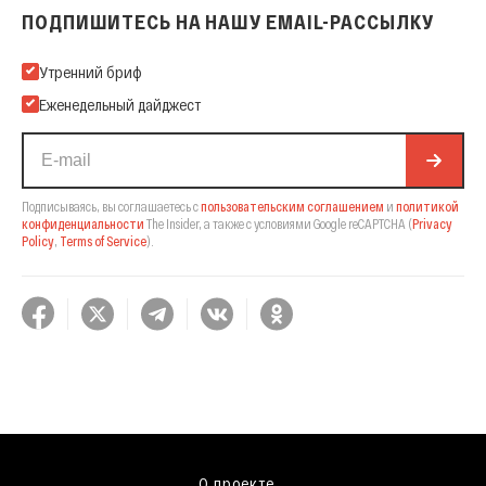
ПОДПИШИТЕСЬ НА НАШУ EMAIL-РАССЫЛКУ
Подпишитесь на нашу Email-рассылку
Утренний бриф
Еженедельный дайджест
Подписываясь, вы соглашаетесь с
пользовательским соглашением
и
политикой
конфиденциальности
The Insider,
а также с условиями Google reCAPTCHA
(
Privacy
Policy
,
Terms of Service
).
О проекте