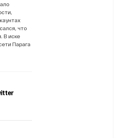
тало
ости,
ккаунтах
сался, что
 В иске
сети Парага
itter