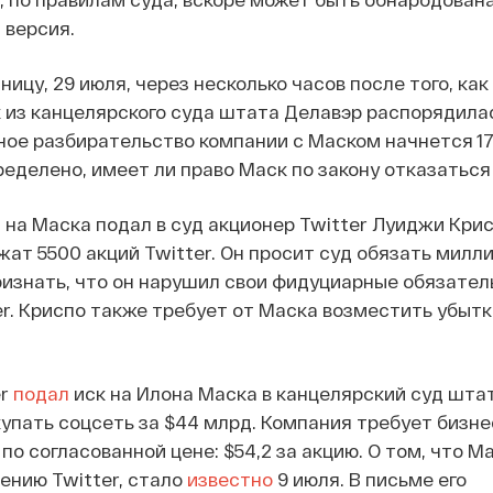
 версия.
ницу, 29 июля, через несколько часов после того, как
из канцелярского суда штата Делавэр распорядилас
ое разбирательство компании с Маском начнется 17
ределено, имеет ли право Маск по закону отказаться
я на Маска подал в суд акционер Twitter Луиджи Крис
ат 5500 акций Twitter. Он просит суд обязать милл
ризнать, что он нарушил свои фидуциарные обязател
r. Криспо также требует от Маска возместить убытк
.
er
подал
иск на Илона Маска в канцелярский суд шта
окупать соцсеть за $44 млрд. Компания требует бизн
по согласованной цене: $54,2 за акцию. О том, что М
ению Twitter, стало
известно
9 июля. В письме его