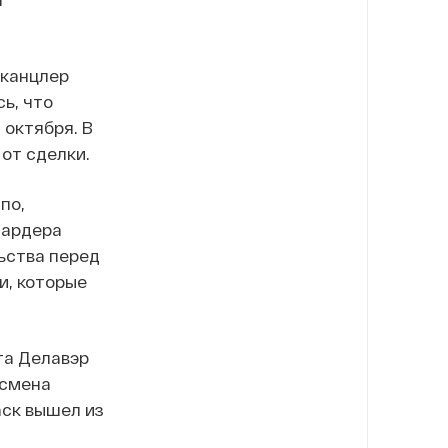
 канцлер
ь, что
 октября. В
 от сделки.
по,
иардера
ьства перед
и, которые
та Делавэр
есмена
аск вышел из