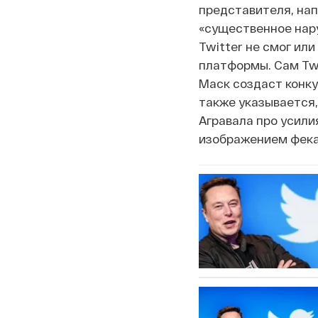
представителя, нап
«существенное нару
Twitter не смог ил
платформы. Сам Twi
Маск создаст конку
также указывается,
Агравала про усили
изображением фека