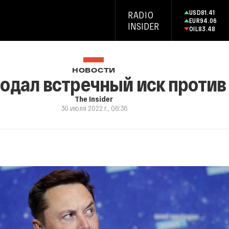
USD
81.41
RADIO
EUR
94.06
INSIDER
OIL
83.48
НОВОСТИ
одал встречный иск против 
The Insider
30 июля 2022 г., 06:36