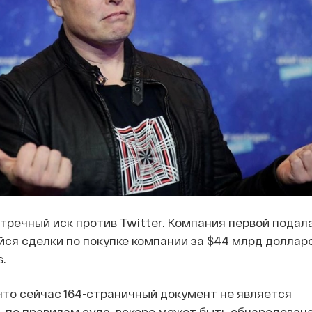
тречный иск против Twitter. Компания первой подала
йся сделки по покупке компании за $44 млрд долларо
.
что сейчас 164-страничный документ не является
 по правилам суда, вскоре может быть обнародован