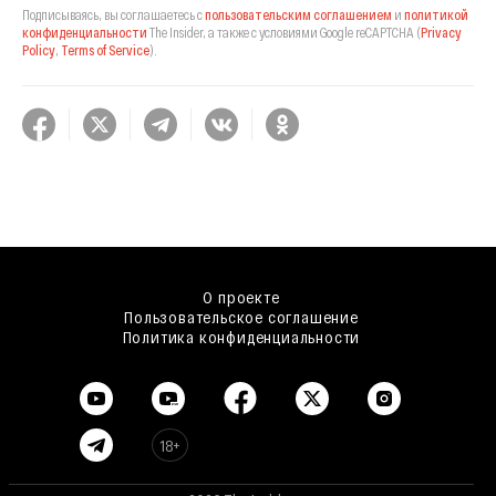
Подписываясь, вы соглашаетесь с
пользовательским соглашением
и
политикой
конфиденциальности
The Insider,
а также с условиями Google reCAPTCHA
(
Privacy
Policy
,
Terms of Service
).
О проекте
Пользовательское соглашение
Политика конфиденциальности
18+