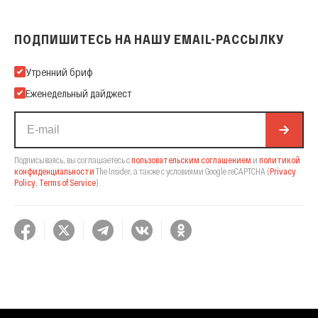
ПОДПИШИТЕСЬ НА НАШУ EMAIL-РАССЫЛКУ
Подпишитесь на нашу Email-рассылку
Утренний бриф
Еженедельный дайджест
Подписываясь, вы соглашаетесь с
пользовательским соглашением
и
политикой
конфиденциальности
The Insider,
а также с условиями Google reCAPTCHA
(
Privacy
Policy
,
Terms of Service
).