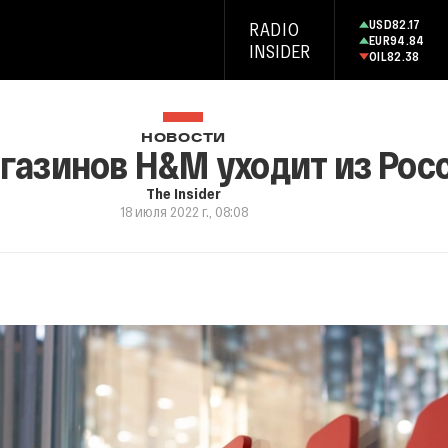
USD
82.17
RADIO
EUR
94.84
INSIDER
OIL
82.38
НОВОСТИ
газинов H&M уходит из Рос
The Insider
18 июля 2022 г., 08:08