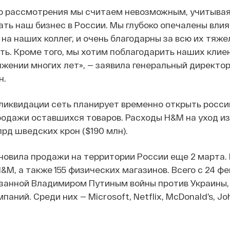
о рассмотрения мы считаем невозможным, учитыва
ть наш бизнес в России. Мы глубоко опечалены влия
 на наших коллег, и очень благодарны за всю их тяж
ь. Кроме того, мы хотим поблагодарить наших клиен
жении многих лет», — заявила генеральный директо
н.
ликвидации сеть планирует временно открыть росси
одажи оставшихся товаров. Расходы H&M на уход из
лрд шведских крон ($190 млн).
овила продажи на территории России еще 2 марта.
&M, а также 155 физических магазинов. Всего с 24 фе
занной Владимиром Путиным войны против Украины,
паний. Среди них — Microsoft, Netflix, McDonald’s, Jo