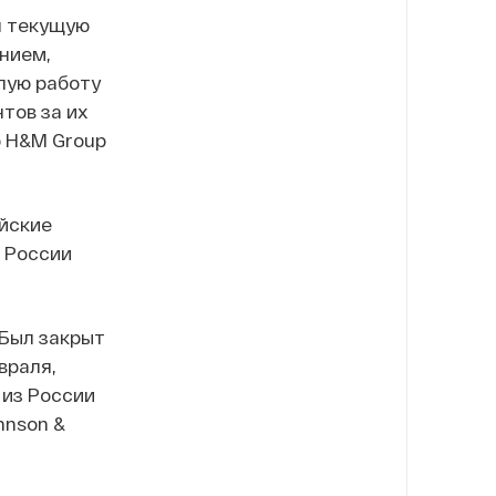
я текущую
нием,
елую работу
тов за их
р H&M Group
йские
 России
 Был закрыт
враля,
 из России
hnson &