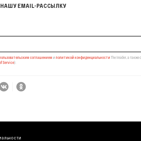
НАШУ EMAIL-РАССЫЛКУ
il-рассылку
пользовательским соглашением
и
политикой конфиденциальности
The Insider,
а также 
f Service
).
иальности