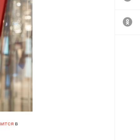
рится
в