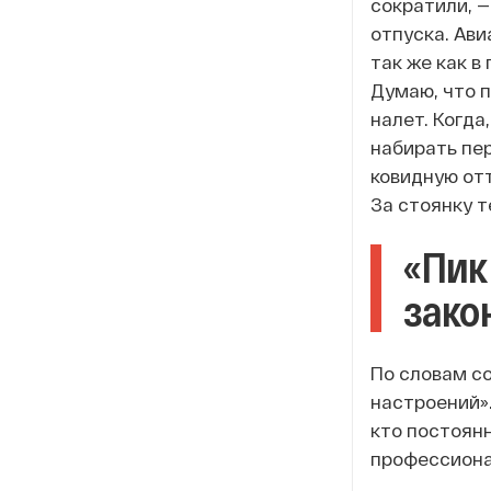
сократили, —
отпуска. Ави
так же как в
Думаю, что п
налет. Когда
набирать пер
ковидную отт
За стоянку т
«Пик
зако
По словам с
настроений».
кто постоянн
профессионал