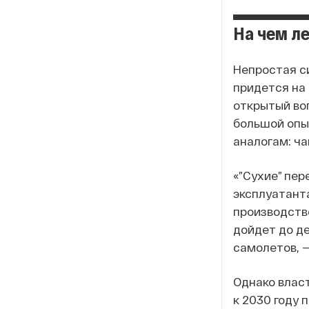
На чем л
Непростая с
придется на 
открытый воп
большой опы
аналогам: ч
«”Сухие” пер
эксплуатант
производство
дойдет до де
самолетов, —
Однако влас
к 2030 году 