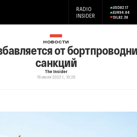
USD
82.17
RADIO
EUR
94.84
INSIDER
OIL
82.38
НОВОСТИ
бавляется от бортпроводни
санкций
The Insider
16 июля 2022 г., 10:26