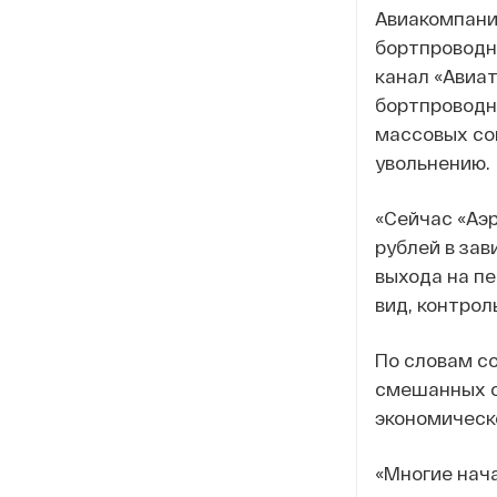
Авиакомпани
бортпроводни
канал «Авиа
бортпроводни
массовых со
увольнению.
«Сейчас «Аэр
рублей в зав
выхода на п
вид, контрол
По словам со
смешанных о
экономическ
«Многие нача