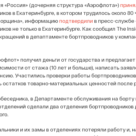
я «Россия» (дочерняя структура «Аэрофлота»)
приня
ков в Екатеринбурге, в котором трудилось около 80 
торщина», информацию
подтвердили
в пресс-службе 
ков не только в Екатеринбурге. Как сообщил The Ins
кращений в депаптаменте бортпроводников у компани
офлот» получил деньги от государства и предлагает
исимости от стажа (10 лет и больше), написать зая
енсию. Участились проверки работы бортпроводников
ь остатков товарно-материальных ценностей после р
беседника, в Департаменте обслуживания на борту п
тделений сделали два отделения бортпроводников д
ого.
льники и их замы в отделениях потеряли работу и, на