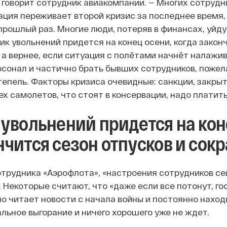
 говорит сотрудник авиакомпании. — Многих сотруд
ация переживает второй кризис за последнее время,
 прошлый раз. Многие люди, потеряв в финансах, уйду
ик увольнений придется на конец осени, когда закон
, а вернее, если ситуация с полётами начнёт налажи
сонал и частично брать бывших сотрудников, пожела
епель. Факторы кризиса очевидные: санкции, закрыт
ех самолетов, что стоят в консервации, надо платит
 увольнений придется на кон
нчится сезон отпусков и сокр
отрудника «Аэрофлота», «настроения сотрудников се
 Некоторые считают, что «даже если все потонут, гос
о читает новости с начала войны и постоянно находит
ьное выгорание и ничего хорошего уже не ждет.