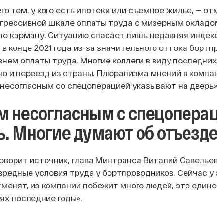
го тем, у кого есть ипотеки или съемное жилье, — о
огрессивной шкале оплаты труда с мизерным окладом
 по карману. Ситуацию спасает лишь недавняя индек
в конце 2021 года из-за значительного оттока бортп
внем оплаты труда. Многие коллеги в виду последни
но и переезд из страны. Плюрализма мнений в компан
 несогласным со спецоперацией указывают на дверь»
м несогласным с спецопера
ь. Многие думают об отъезде
говорит источник, глава Минтранса Виталий Савель
вредные условия труда у бортпроводников. Сейчас у 
менят, из компании побежит много людей, это единс
ях последние годы».