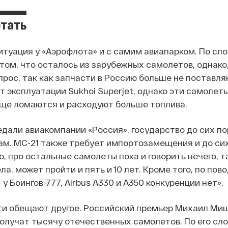
етать
итуация у «Аэрофлота» и с самим авиапарком. По сл
том, что осталось из зарубежных самолетов, однако
рос, так как запчасти в Россию больше не поставля
т эксплуатации Sukhoi Superjet, однако эти самоле
аще ломаются и расходуют больше топлива.
едали авиакомпании «Россия», государство до сих п
ам. МС-21 также требует импортозамещения и до сих
, про остальные самолеты пока и говорить нечего, т
ла, может пройти и пять и 10 лет. Кроме того, по п
 у Боингов-777, Airbus A330 и A350 конкуренции нет».
ти обещают другое. Российский премьер Михаил Ми
получат тысячу отечественных самолетов. По его сло