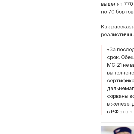
выделят 770 
по 70 бортов
Как рассказа
реалистичны
«За после
срок. Обещ
МС-21 не 
выполнено
сертифика
дальнемаг
сорваны вс
в железе, 
в РФ это ч