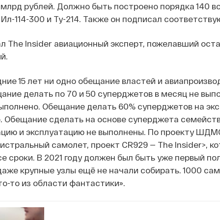
млрд рублей. Должно быть построено порядка 140 во
 Ил-114-300 и Ту-214. Также он подписал соответств
л The Insider авиационный эксперт, пожелавший ост
й.
дние 15 лет ни одно обещание властей и авиапроизво
ание делать по 70 и 50 суперджетов в месяц не выпол
выполнено. Обещание делать 60% суперджетов на экс
. Обещание сделать на основе суперджета семейство
цию и эксплуатацию не выполнены. По проекту ШД
истральный самолет, проект CR929 — The Insider>, к
е сроки. В 2021 году должен был быть уже первый пол
даже крупные узлы ещё не начали собирать. 1000 сам
то-то из области фантастики».