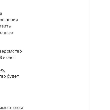
а
свещения
авить
шенные
 ведомство
8 июля:
му,
тво будет
имо этого и