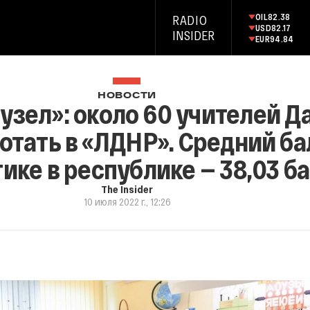
OIL
82.38
RADIO
USD
82.17
INSIDER
EUR
94.84
НОВОСТИ
узел»: около 60 учителей Д
отать в «ЛДНР». Средний ба
ике в республике — 38,03 б
The Insider
10 июля 2022 г., 12:26