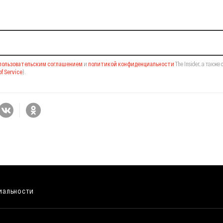
il-рассылку
пользовательским соглашением
и
политикой конфиденциальности
The Insider,
а также 
f Service
).
иальности