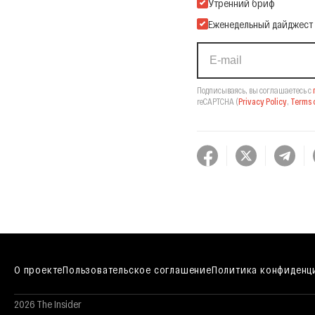
Подпишитесь на нашу Ema
Утренний бриф
Еженедельный дайджест
Подписываясь, вы соглашаетесь с
reCAPTCHA
(
Privacy Policy
,
Terms o
О проекте
Пользовательское соглашение
Политика конфиденц
2026 The Insider