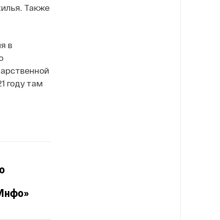
жилья. Также
я в
о
дарственной
1 году там
о
.Инфо»