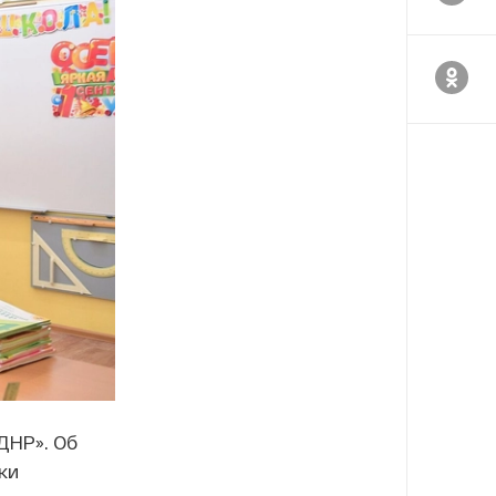
ДНР». Об
ки