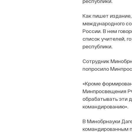
республики.
Как пишет издание,
международного со
России. В нем гово
список учителей, г
республики.
Сотрудник Минобрна
попросило Минпрос
«Кроме формировани
Минпросвещения РФ
обрабатывать эти д
командированию».
В Минобрнауки Даге
командированным пе