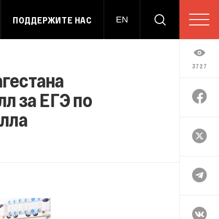
ПОДДЕРЖИТЕ НАС
EN
3727
агестана
лл за ЕГЭ по
алла