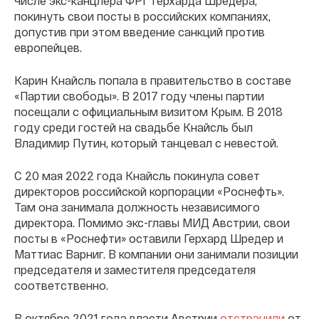
числе экс-канцлера ФРГ Герхарда Шредера,
покинуть свои посты в российских компаниях,
допустив при этом введение санкций против
европейцев.
Карин Кнайсль попала в правительство в составе
«Партии свободы». В 2017 году члены партии
посещали с официальным визитом Крым. В 2018
году среди гостей на свадьбе Кнайсль был
Владимир Путин, который танцевал с невестой.
С 20 мая 2022 года Кнайсль покинула совет
директоров российской корпорации «Роснефть».
Там она занимала должность независимого
директора. Помимо экс-главы МИД Австрии, свои
посты в «Роснефти» оставили Герхард Шредер и
Маттиас Варниг. В компании они занимали позиции
председателя и заместителя председателя
соответственно.
В октябре 2021 года власти Австрии
отстранили
от