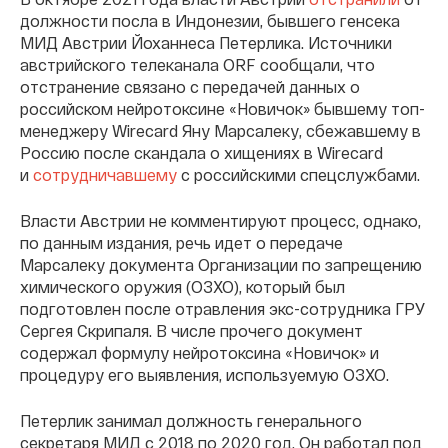
должности посла в Индонезии, бывшего генсека
МИД Австрии Йоханнеса Петерлика. Источники
австрийского телеканала ORF сообщали, что
отстранение связано с передачей данных о
российском нейротоксине «Новичок» бывшему топ-
менеджеру Wirecard Яну Марсалеку, сбежавшему в
Россию после скандала о хищениях в Wirecard
и
сотрудничавшему
с российскими спецслужбами.
Власти Австрии не комментируют процесс, однако,
по данным издания, речь идет о передаче
Марсалеку документа Организации по запрещению
химического оружия (ОЗХО), который был
подготовлен после отравления экс-сотрудника ГРУ
Сергея Скрипаля. В числе прочего документ
содержал формулу нейротоксина «Новичок» и
процедуру его выявления, используемую ОЗХО.
Петерлик занимал должность генерального
секретаря МИД с 2018 по 2020 год. Он работал под