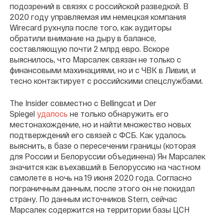
подозрений в связях с российской разведкой. В
2020 году управляемая им немецкая компания
Wirecard рухнула после того, как аудиторы
обратили внимание на дыру в балансе,
составляющую почти 2 млрд евро. Вскоре
выяснилось, что Марсалек связан не только с
финансовыми махинациями, но и с ЧВК в Ливии, и
тесно контактирует с российскими спецслужбами.
The Insider совместно с Bellingcat и Der
Spiegel
удалось
не только обнаружить его
местонахождение, но и найти множество новых
подтверждений его связей с ФСБ. Как удалось
выяснить, в базе о пересечении границы (которая
для России и Белоруссии объединена) Ян Марсалек
значится как въехавший в Белоруссию на частном
самолете в ночь на 19 июня 2020 года. Согласно
пограничным данным, после этого он не покидал
страну. По данным источников Stern, сейчас
Марсалек содержится на территории базы ЦСН