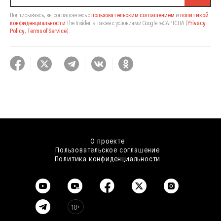
Подписываясь, вы соглашаетесь с
пользовательским соглашением
и
политикой
конфиденциальности
The Insider,
а также с условиями Google reCAPTCHA
(
Privacy
Policy
,
Terms of Service
).
О проекте
Пользовательское соглашение
Политика конфиденциальности
18+