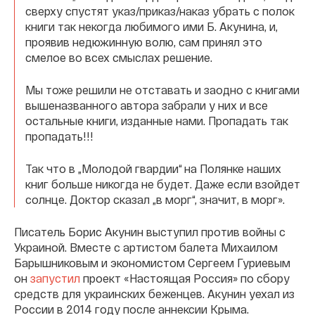
сверху спустят указ/приказ/наказ убрать с полок
книги так некогда любимого ими Б. Акунина, и,
проявив недюжинную волю, сам принял это
смелое во всех смыслах решение.
Мы тоже решили не отставать и заодно с книгами
вышеназванного автора забрали у них и все
остальные книги, изданные нами. Пропадать так
пропадать!!!
Так что в „Молодой гвардии“ на Полянке наших
книг больше никогда не будет. Даже если взойдет
солнце. Доктор сказал „в морг“, значит, в морг».
Писатель Борис Акунин выступил против войны с
Украиной. Вместе с артистом балета Михаилом
Барышниковым и экономистом Сергеем Гуриевым
он
запустил
проект «Настоящая Россия» по сбору
средств для украинских беженцев. Акунин уехал из
России в 2014 году после аннексии Крыма.