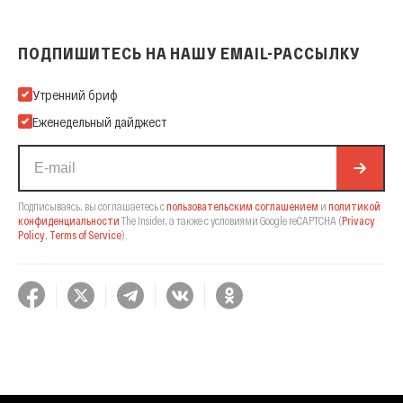
ПОДПИШИТЕСЬ НА НАШУ EMAIL-РАССЫЛКУ
Подпишитесь на нашу Email-рассылку
Утренний бриф
Еженедельный дайджест
Подписываясь, вы соглашаетесь с
пользовательским соглашением
и
политикой
конфиденциальности
The Insider,
а также с условиями Google reCAPTCHA
(
Privacy
Policy
,
Terms of Service
).