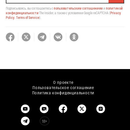
Подписываясь, вы соглашаетесь с
пользовательским соглашением
и
политикой
конфиденциальности
The Insider,
а также с условиями Google reCAPTCHA
(
Privacy
Policy
,
Terms of Service
).
О проекте
Пользовательское соглашение
Политика конфиденциальности
18+