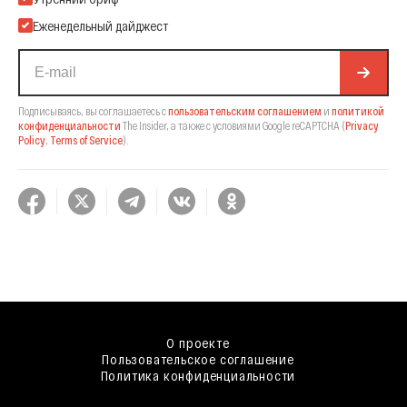
Еженедельный дайджест
Подписываясь, вы соглашаетесь с
пользовательским соглашением
и
политикой
конфиденциальности
The Insider,
а также с условиями Google reCAPTCHA
(
Privacy
Policy
,
Terms of Service
).
О проекте
Пользовательское соглашение
Политика конфиденциальности