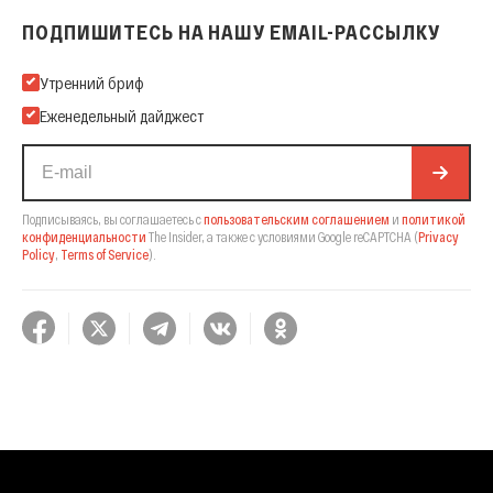
ПОДПИШИТЕСЬ НА НАШУ EMAIL-РАССЫЛКУ
Подпишитесь на нашу Email-рассылку
Утренний бриф
Еженедельный дайджест
Подписываясь, вы соглашаетесь с
пользовательским соглашением
и
политикой
конфиденциальности
The Insider,
а также с условиями Google reCAPTCHA
(
Privacy
Policy
,
Terms of Service
).