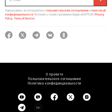
Подписываясь, вы соглашаетесь с
пользовательским соглашением
и
политикой
конфиденциальности
The Insider,
а также с условиями Google reCAPTCHA
(
Privacy
Policy
,
Terms of Service
).
О проекте
Пользовательское соглашение
Политика конфиденциальности
18+