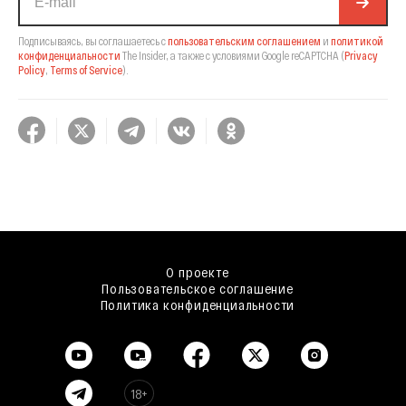
Подписываясь, вы соглашаетесь с
пользовательским соглашением
и
политикой
конфиденциальности
The Insider,
а также с условиями Google reCAPTCHA
(
Privacy
Policy
,
Terms of Service
).
О проекте
Пользовательское соглашение
Политика конфиденциальности
18+