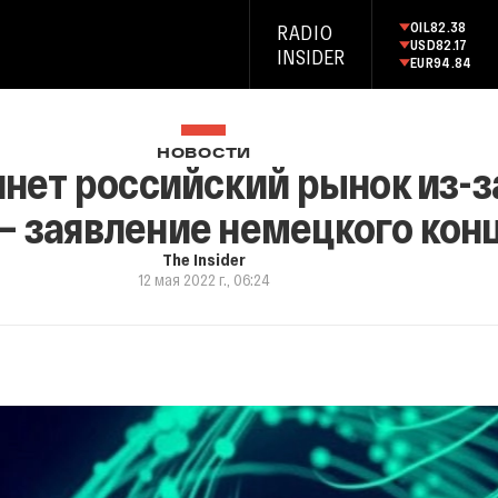
OIL
82.38
RADIO
USD
82.17
INSIDER
EUR
94.84
НОВОСТИ
инет российский рынок из-з
— заявление немецкого кон
The Insider
12 мая 2022 г., 06:24