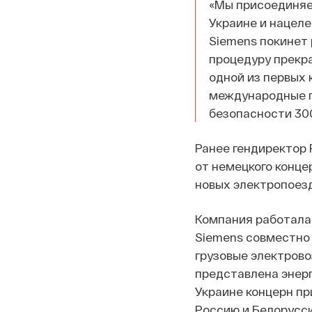
«Мы присоединяе
Украине и нацел
Siemens покинет 
процедуру прекр
одной из первых 
международные п
безопасности 300
Ранее гендиректор
от немецкого конце
новых электропоезд
Компания работала 
Siemens совместно 
грузовые электрово
представлена энерг
Украине концерн пр
Россию и Белорусс