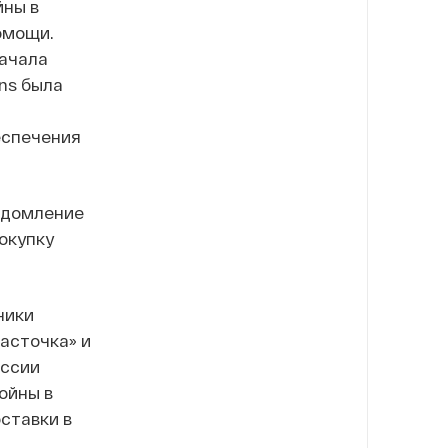
йны в
омощи.
начала
ns была
еспечения
едомление
окупку
ники
асточка» и
оссии
ойны в
ставки в