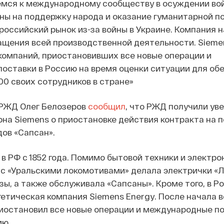
мся к международному сообществу в осуждении во
ены на поддержку народа и оказание гуманитарной п
российский рынок из-за войны в Украине. Компания 
ащения всей производственной деятельности. Sieme
компаний, приостановивших все новые операции и
оставки в Россию на время оценки ситуации для об
0 своих сотрудников в стране»
 РЖД Олег Белозеров
сообщил
, что РЖД получили ув
рна Siemens о приостановке действия контракта на п
ов «Сапсан».
в РФ с 1852 года. Помимо бытовой техники и электро
с «Уральскими локомотивами» делала электрички «Л
зы, а также обслуживала «Сапсаны». Кроме того, в Р
етическая компания Siemens Energy. После начала в
иостановил все новые операции и международные по
ию.