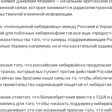
я заявил Джереми Флеминг — начальник британской 
енной связи, которая занимается радиоэлектронно
льственной и военной информации.
, «полноценной кибервойны» между Россией и Украи
ей для побочных киберконфликтов все еще «предост
казательства того, что хакеры, поддерживающие Ро
олько Украину напрямую, но и «по касательной задев
знаки того, что российские кибервойска продолжаю
странах, которые выступают против действий России»
сейчас мы бросаем наши силы на то, чтобы обеспеч
и правительство надлежащей защитой от кибератак
акже отметил, что Великобритания вместе с США и 
ились для того, чтобы «оказать поддержку киберв
расценивает это как косвенный признак того, что ки