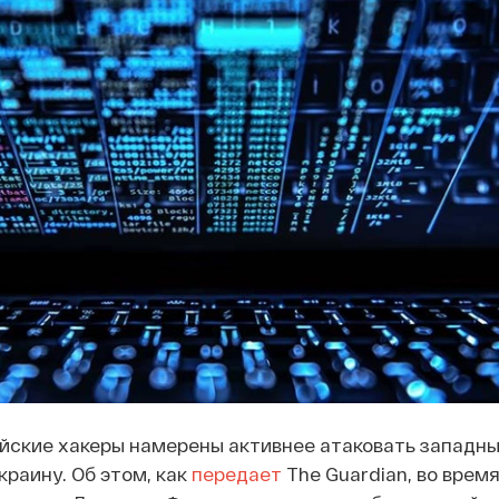
йские хакеры намерены активнее атаковать западны
раину. Об этом, как
передает
The Guardian, во время