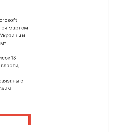
rosoft,
ются мартом
 Украины и
м».
сок 13
 власти,
связаны с
ским