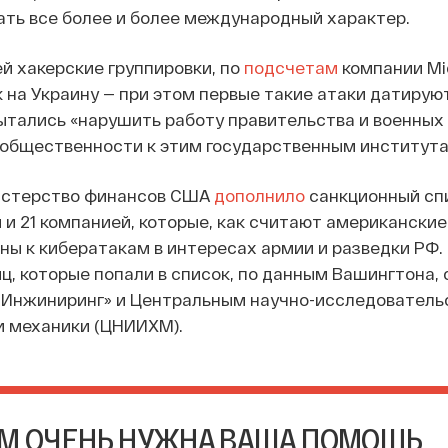
ть все более и более международный характер.
й хакерские группировки, по
подсчетам
компании Mic
 на Украину — при этом первые такие атаки датиру
 пытались «нарушить работу правительства и военных
 общественности к этим государственным института
истерство финансов США
дополнило
санкционный спи
и 21 компанией, которые, как считают американские
ны к кибератакам в интересах армии и разведки РФ.
, которые попали в список, по данным Вашингтона, 
 Инжиниринг» и Центральным научно-исследователь
и механики (ЦНИИХМ).
М ОЧЕНЬ НУЖНА ВАША ПОМОЩЬ