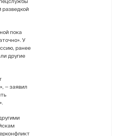
спецслужбы
й разведкой
ной пока
аточно». У
ссию, ранее
али другие
т
, — заявил
ить
».
другими
ойскам
берконфликт