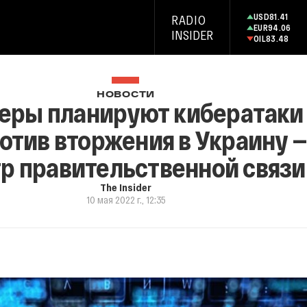
USD
81.41
RADIO
EUR
94.06
INSIDER
OIL
83.48
НОВОСТИ
еры планируют кибератаки 
тив вторжения в Украину —
р правительственной связи
The Insider
10 мая 2022 г., 12:35