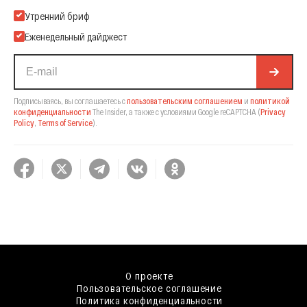
Подпишитесь на нашу Email-рассылку
Утренний бриф
Еженедельный дайджест
Подписываясь, вы соглашаетесь с
пользовательским соглашением
и
политикой
конфиденциальности
The Insider,
а также с условиями Google reCAPTCHA
(
Privacy
Policy
,
Terms of Service
).
О проекте
Пользовательское соглашение
Политика конфиденциальности