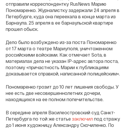
отправили корреспондентку RusNews Марию
Пономаренко. Журналистку задержали 24 апреля в
Петербурге, куда она переехала в конце марта из
Барнаула. 25 апреля в ее барнаульской квартире
прошел обыск.
Дело было возбуждено из-за поста Пономаренко
от 17 марта о театре Мариуполя, уничтоженном
российскими войсками. Как отмечает Sota, в
материалах дела не указан IP-адрес автора поста,
поэтому «причастность Марии к публикациям
доказывается справкой, написанной полицейским».
Пономаренко грозит до 10 лет лишения свободы. У
нее есть две несовершеннолетних дочери,
находящихся на ее полном попечительстве.
В середине апреля Василеостровский суд Санкт-
Петербурга по той же статье
заключил
под стражу
до 1 июня художницу Александру Скочиленко. По