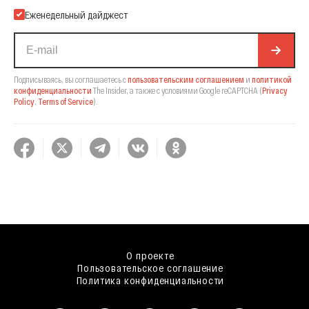
Еженедельный дайджест
Подписываясь, вы соглашаетесь с
пользовательским соглашением
и
политикой
конфиденциальности
The Insider,
а также с условиями Google reCAPTCHA
(
Privacy
Policy
,
Terms of Service
).
О проекте
Пользовательское соглашение
Политика конфиденциальности