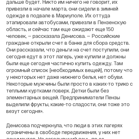
дальше будет. Никто им ничего не говорит, их
привезли в начале марта, они сидели в зимней
одежде в подвале в Мариуполе. Их оттуда
этапировали автобусами, привезли в Пензенскую
область, и сейчас там еще ожидают еще 150
человек, — рассказала Денисова. — Российские
граждане открыли счет в банке для сбора средств.
Они рассказали, что деньги на счет поступили, они
сегодня едут в этот лагерь, уже купили и должны
были еще сегодня частично купить одежду. Там
огромный список [необходимых вещей], потому что
у некоторых нет даже нижнего белья, нет обуви.
Некоторые мужчины были просто в каких-то трико с
теплыми куртками поверх. Детки были без
элементарных вещей. Предприниматели Пензы
выделили фрукты, какие-то сладости, они тоже это
везут сегодня».
Денисова подчеркнула, что люди в этих лагерях
ограничены в свободе передвижения, у них нет
документов. На сегодняшний день, по ее