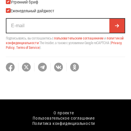
Подпишитесь на нашу Email-рассылку
Утренний бриф
Еженедельный дайджест
Подписываясь, вы соглашаетесь с
пользовательским соглашением
и
политикой
конфиденциальности
The Insider,
а также с условиями Google reCAPTCHA
(
Privacy
Policy
,
Terms of Service
).
О проекте
Пользовательское соглашение
Политика конфиденциальности