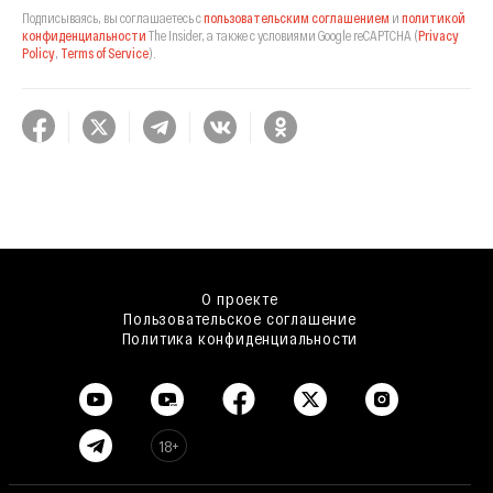
Подписываясь, вы соглашаетесь с
пользовательским соглашением
и
политикой
конфиденциальности
The Insider,
а также с условиями Google reCAPTCHA
(
Privacy
Policy
,
Terms of Service
).
О проекте
Пользовательское соглашение
Политика конфиденциальности
18+