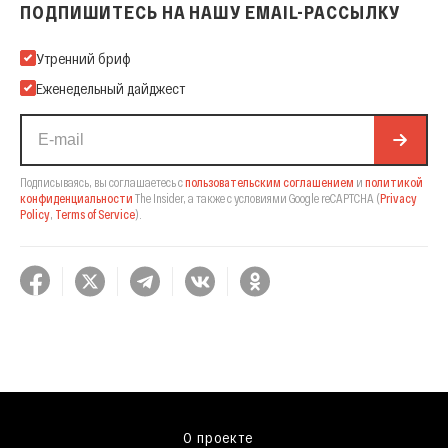
ПОДПИШИТЕСЬ НА НАШУ EMAIL-РАССЫЛКУ
Подпишитесь на нашу Email-рассылку
Утренний бриф
Еженедельный дайджест
Подписываясь, вы соглашаетесь с
пользовательским соглашением
и
политикой
конфиденциальности
The Insider,
а также с условиями Google reCAPTCHA
(
Privacy
Policy
,
Terms of Service
).
О проекте