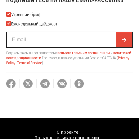
ПОДПИШИТЕСЬ НА НАШУ EMAIL-РАССЫЛКУ
Подпишитесь на нашу Email-рассылку
Утренний бриф
Еженедельный дайджест
Подписываясь, вы соглашаетесь с
пользовательским соглашением
и
политикой
конфиденциальности
The Insider,
а также с условиями Google reCAPTCHA
(
Privacy
Policy
,
Terms of Service
).
О проекте
Пользовательское соглашение