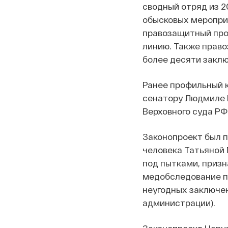
сводный отряд из 2
обысковых меропри
правозащитный прое
линию. Также прав
более десяти закл
Ранее профильный 
сенатору Людмиле Н
Верховного суда РФ
Законопроект был 
человека Татьяной 
под пытками, приз
медобследование по
неугодных заключен
администрации).