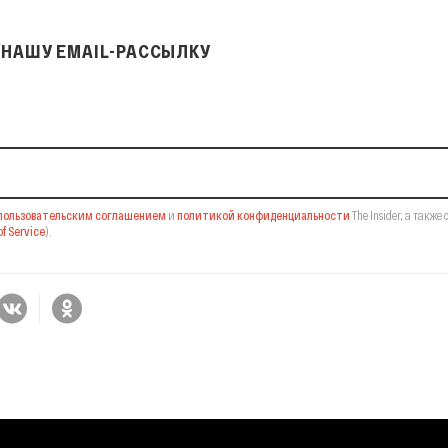
НАШУ EMAIL-РАССЫЛКУ
il-рассылку
пользовательским соглашением
и
политикой конфиденциальности
The Insider,
а также 
f Service
).