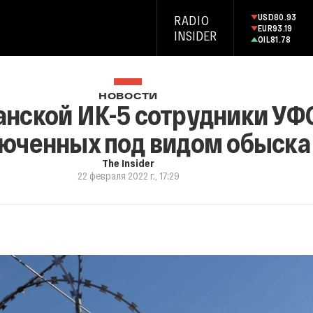
USD
80.93
RADIO
EUR
93.19
INSIDER
OIL
81.78
НОВОСТИ
язанской ИК-5 сотрудники У
юченных под видом обыска
The Insider
22 февраля 2022 г., 17:29