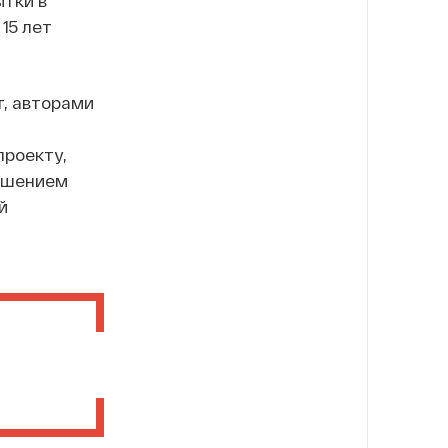
ытки в
15 лет
т, авторами
проекту,
лишением
й