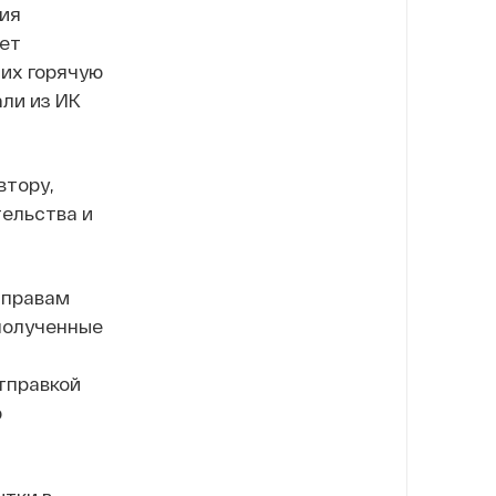
ия
ет
 их горячую
ли из ИК
втору,
тельства и
 правам
 полученные
тправкой
ю