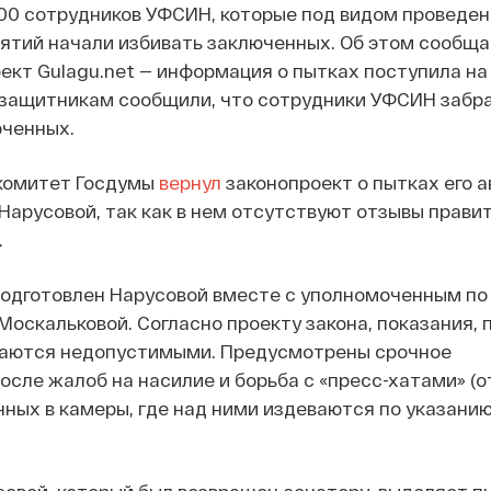
00 сотрудников УФСИН, которые под видом проведен
ятий начали избивать заключенных. Об этом сообща
кт Gulagu.net — информация о пытках поступила на
озащитникам сообщили, что сотрудники УФСИН забра
юченных.
комитет Госдумы
вернул
законопроект о пытках его а
арусовой, так как в нем отсутствуют отзывы прави
.
подготовлен Нарусовой вместе с уполномоченным по
Москальковой. Согласно проекту закона, показания,
наются недопустимыми. Предусмотрены срочное
сле жалоб на насилие и борьба с «пресс-хатами» (о
ных в камеры, где над ними издеваются по указани