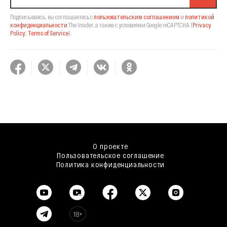
Подписываясь, вы соглашаетесь с
пользовательским соглашением
и
политикой
конфиденциальности
The Insider,
а также с условиями Google reCAPTCHA
(
Privacy
Policy
,
Terms of Service
).
О проекте
Пользовательское соглашение
Политика конфиденциальности
18+