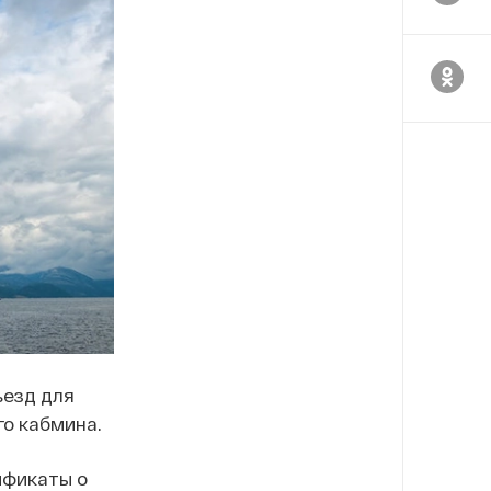
ъезд для
го кабмина.
ификаты о