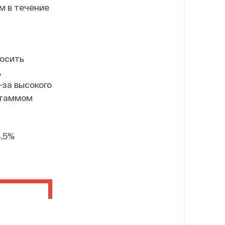
м в течение
носить
,
-за высокого
 штаммом
4,5%