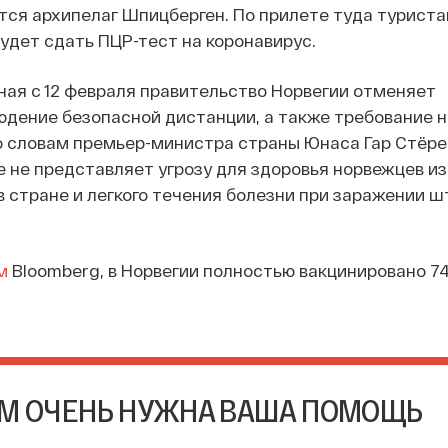
тся архипелаг Шпицберген. По прилете туда туриста
удет сдать ПЦР-тест на коронавирус.
ная с 12 февраля правительство Норвегии отменяет
дение безопасной дистанции, а также требование 
о словам премьер-министра страны Юнаса Гар Стёре
 не представляет угрозу для здоровья норвежцев из
в стране и легкого течения болезни при заражении
м
Bloomberg, в Норвегии полностью вакцинировано 7
М ОЧЕНЬ НУЖНА ВАША ПОМОЩЬ