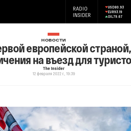
USD
80.93
RADIO
EUR
93.19
INSIDER
OIL
79.67
НОВОСТИ
ервой европейской страной,
ичения на въезд для турист
The Insider
12 февраля 2022 г., 19:39