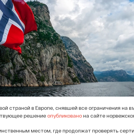
вой страной в Европе, снявшей все ограничения на в
ствующее решение
опубликовано
на сайте норвежско
динственным местом, где продолжат проверять серт