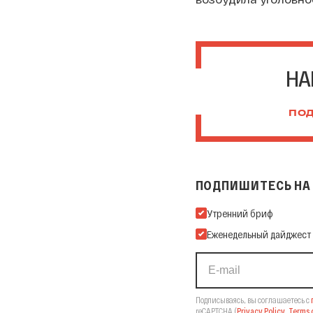
НА
ПОД
ПОДПИШИТЕСЬ НА 
Подпишитесь на нашу Ema
Утренний бриф
Еженедельный дайджест
Подписываясь, вы соглашаетесь с
reCAPTCHA
(
Privacy Policy
,
Terms o