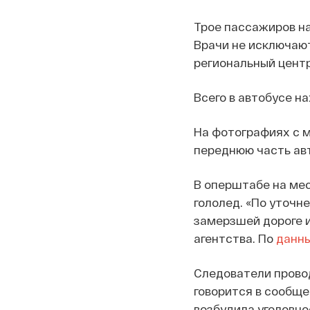
Трое пассажиров на
Врачи не исключают
региональный центр
Всего в автобусе н
На фотографиях с м
переднюю часть авт
В оперштабе на мес
гололед. «По уточн
замерзшей дороге и
агентства. По
данн
Следователи провод
говорится в сообщ
возбудила уголовно