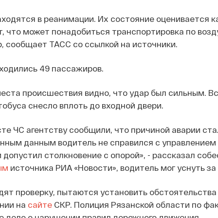
ходятся в реанимации. Их состояние оценивается к
, что может понадобиться транспортировка по возд
, сообщает ТАСС со ссылкой на источники.
аходились 49 пассажиров.
еста происшествия видно, что удар был сильным. В
обуса снесло вплоть до входной двери.
те ЧС агентству сообщили, что причиной аварии ста
енным данным водитель не справился с управлением
 допустил столкновение с опорой», - рассказал соб
ым
источника РИА «Новости», водитель мог уснуть за
ят проверку, пытаются установить обстоятельства 
ении на
сайте
СКР. Полиция Рязанской области по фа
е дело о нарушении правил дорожного движения.