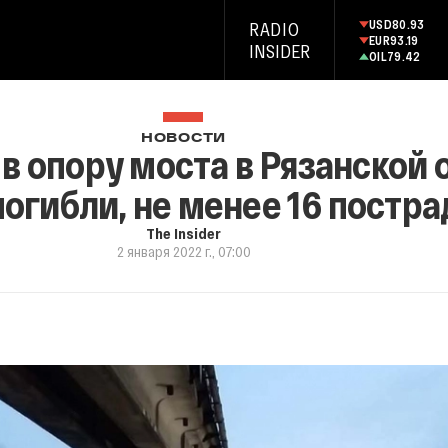
USD
80.93
RADIO
EUR
93.19
INSIDER
OIL
79.42
НОВОСТИ
в опору моста в Рязанской 
погибли, не менее 16 постр
The Insider
2 января 2022 г., 07:00