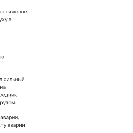
ак тяжелое.
уху в
сю
л сильный
 на
еседник
 рулем.
аварии,
кту аварии