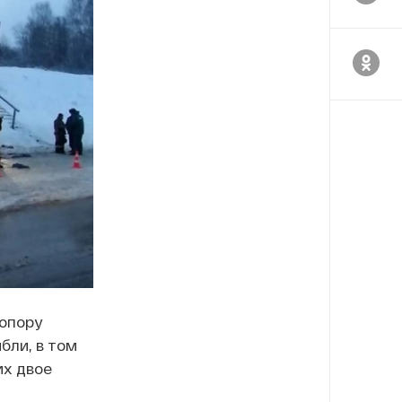
 опору
бли, в том
их двое