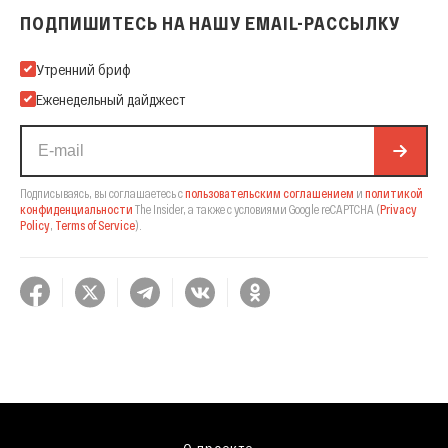
ПОДПИШИТЕСЬ НА НАШУ EMAIL-РАССЫЛКУ
Подпишитесь на нашу Email-рассылку
Утренний бриф
Еженедельный дайджест
Подписываясь, вы соглашаетесь с
пользовательским соглашением
и
политикой
конфиденциальности
The Insider,
а также с условиями Google reCAPTCHA
(
Privacy
Policy
,
Terms of Service
).