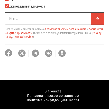
Еженедельный дайджест
Подписываясь, вы соглашаетесь с
пользовательским соглашением
и
политикой
конфиденциальности
The Insider,
а также с условиями Google reCAPTCHA
(
Privacy
Policy
,
Terms of Service
).
О проекте
Пользовательское соглашение
Политика конфиденциальности