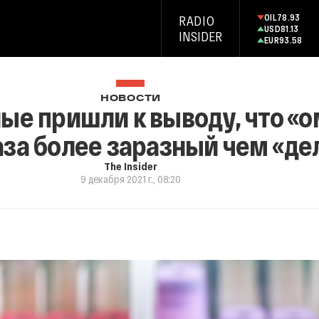
OIL
78.93
RADIO
USD
81.13
INSIDER
EUR
93.58
НОВОСТИ
ые пришли к выводу, что «о
за более заразный чем «де
The Insider
9 декабря 2021 г., 08:20