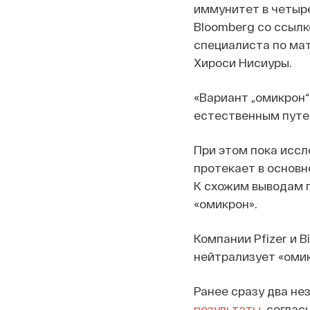
иммунитет в четыре
Bloomberg со ссылк
специалиста по ма
Хироси Нисиуры.
«Вариант „омикрон“
естественным путем
При этом пока иссл
протекает в основн
К схожим выводам п
«омикрон».
Компании Pfizer и 
нейтрализует «омик
Ранее сразу два н
результаты
, согла