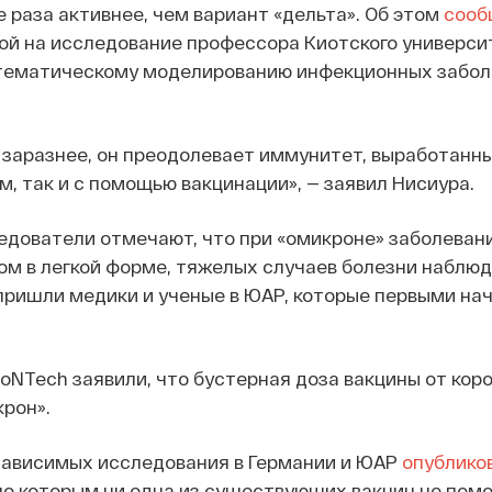
 раза активнее, чем вариант «дельта». Об этом
сооб
ой на исследование профессора Киотского универси
тематическому моделированию инфекционных забол
 заразнее, он преодолевает иммунитет, выработанны
, так и с помощью вакцинации», — заявил Нисиура.
едователи отмечают, что при «омикроне» заболеван
ом в легкой форме, тяжелых случаев болезни наблюд
ришли медики и ученые в ЮАР, которые первыми нач
BioNTech заявили, что бустерная доза вакцины от кор
рон».
езависимых исследования в Германии и ЮАР
опублико
сно которым ни одна из существующих вакцин не пом