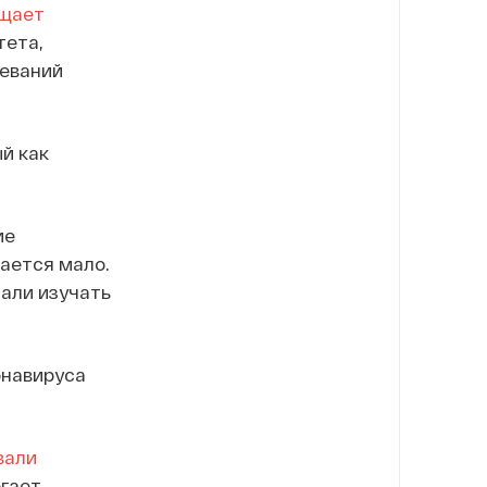
щает
тета,
еваний
й как
ие
ается мало.
али изучать
онавируса
вали
огает