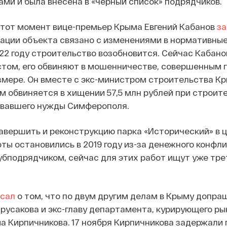
ами и была внесена в «черный список» подрядчиков.
а тот момент вице-премьер Крыма Евгений Кабанов
за
зации объекта связано с изменениями в нормативны
22 году строительство возобновится. Сейчас Кабано
том, его обвиняют в мошенничестве, совершенным г
змере. Он вместе с экс-министром строительства К
 обвиняется в хищении 57,5 млн рублей при строит
ивавшего нужды Симферополя.
авершить и реконструкцию парка «Исторический» в 
ты остановились в 2019 году из-за денежного конфл
убподрядчиком, сейчас для этих работ ищут уже тре
сал
о том, что по двум другим делам в Крыму допр
русакова и экс-главу департамента, курирующего ры
 Кирпичникова. 17 ноября Кирпичникова задержали 