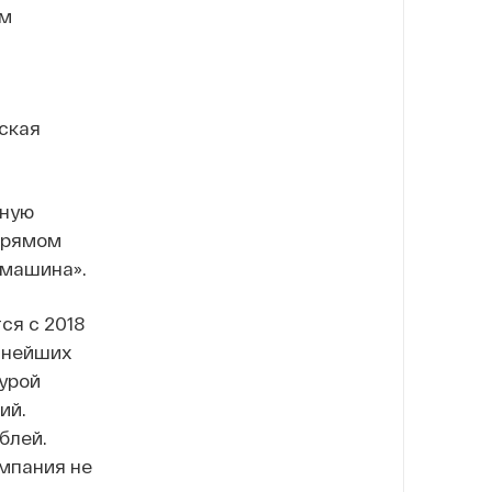
ом
ская
бную
 прямом
 машина».
ся с 2018
упнейших
урой
ий.
блей.
омпания не