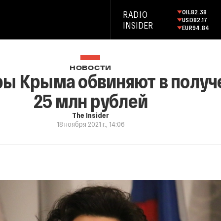
OIL
82.38
RADIO
USD
82.17
INSIDER
EUR
94.84
НОВОСТИ
ы Крыма обвиняют в получе
25 млн рублей
The Insider
18 ноября 2021 г., 14:06