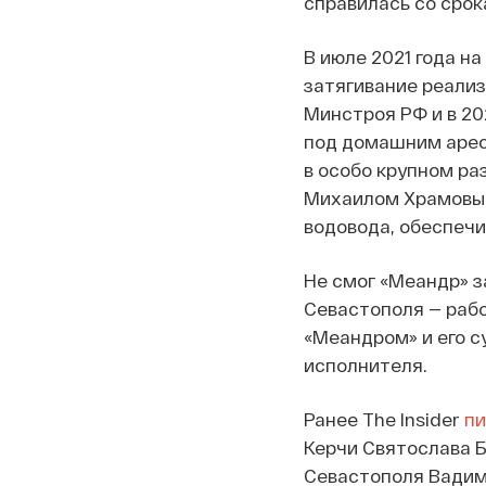
справилась со срок
В июле 2021 года н
затягивание реали
Минстроя РФ и в 20
под домашним арес
в особо крупном ра
Михаилом Храмовым
водовода, обеспеч
Не смог «Меандр» з
Севастополя — рабо
«Меандром» и его с
исполнителя.
Ранее The Insider
пи
Керчи Святослава Б
Севастополя Вадима