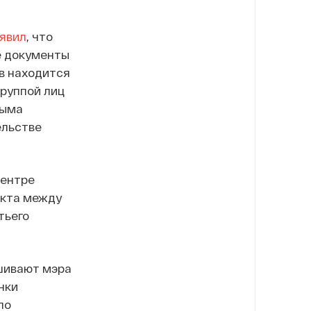
явил
, что
е документы
в находится
руппой лиц
рыма
ельстве
центре
икта между
тьего
ашивают мэра
нки
по