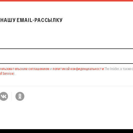
НАШУ EMAIL-РАССЫЛКУ
il-рассылку
пользовательским соглашением
и
политикой конфиденциальности
The Insider,
а также 
f Service
).