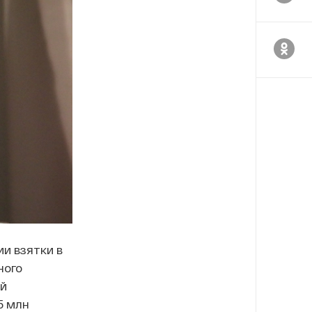
и взятки в
ного
ой
5 млн