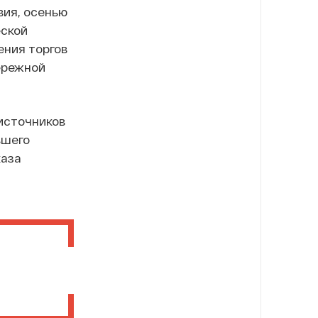
ия, осенью
еской
ния торгов
ережной
источников
вшего
каза