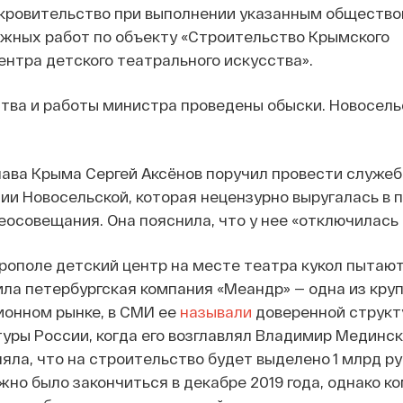
окровительство при выполнении указанным обществ
жных работ по объекту «Строительство Крымского
ентра детского театрального искусства».
тва и работы министра проведены обыски. Новосель
глава Крыма Сергей Аксёнов поручил провести служе
ии Новосельской, которая нецензурно выругалась в
еосовещания. Она пояснила, что у нее «отключилась
ополе детский центр на месте театра кукол пытают
ила петербургская компания «Меандр» — одна из кр
ионном рынке, в СМИ ее
называли
доверенной структ
уры России, когда его возглавлял Владимир Мединск
яла, что на строительство будет выделено 1 млрд ру
но было закончиться в декабре 2019 года, однако к