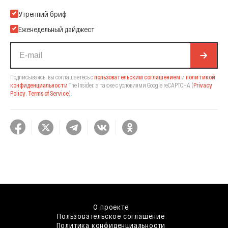
Подпишитесь на нашу Email-рассылку
Утренний бриф
Еженедельный дайджест
Подписываясь, вы соглашаетесь с
пользовательским соглашением
и
политикой
конфиденциальности
The Insider,
а также с условиями Google reCAPTCHA
(
Privacy
Policy
,
Terms of Service
).
О проекте
Пользовательское соглашение
Политика конфиденциальности