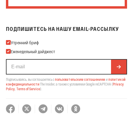
ПОДПИШИТЕСЬ НА НАШУ EMAIL-РАССЫЛКУ
Подпишитесь на нашу Email-рассылку
Утренний бриф
Еженедельный дайджест
Подписываясь, вы соглашаетесь с
пользовательским соглашением
и
политикой
конфиденциальности
The Insider,
а также с условиями Google reCAPTCHA
(
Privacy
Policy
,
Terms of Service
).