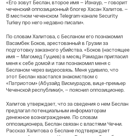
«Его зовут Беслан, второе имя — Изнаур, — говорит
чеченский оппозиционный блогер Хасан Халитов. —
В местном чеченском Telegram-канале Security
Turkey про него недавно писали».
По словам Халитова, с Бесланом его познакомил
Васамбек Боков, арестованный в Грузии за
подготовку заказного убийства. «Боков (настоящее
имя — Магомед Гуциев) в месяц Рамадан пригласил
меня к себе домой и там познакомил меня с
Бесланом через видеосвязь. Меня удивило, что
этот Беслан хвастался знакомством с
«Патриотом» (Абузайд Висмурадов, вице-премьер
Чеченской республики)», — пояснил оппозиционер.
Халитов утверждает, что за сведения о нем Беслан
предлагал потенциальным информаторам
денежное вознаграждение. По словам
оппозиционера, Беслан связан с властями Чечни.
Рассказ Халитова о Беслане подтверждает