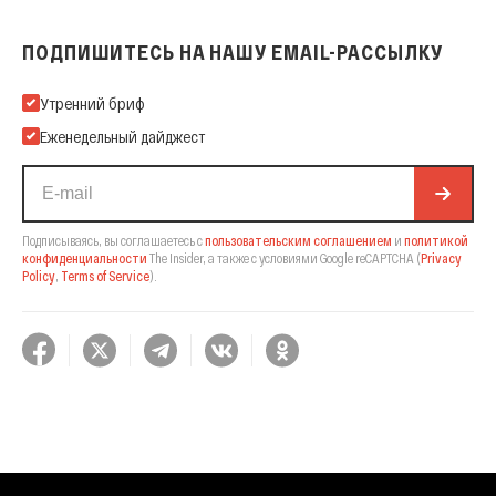
ПОДПИШИТЕСЬ НА НАШУ EMAIL-РАССЫЛКУ
Подпишитесь на нашу Email-рассылку
Утренний бриф
Еженедельный дайджест
Подписываясь, вы соглашаетесь с
пользовательским соглашением
и
политикой
конфиденциальности
The Insider,
а также с условиями Google reCAPTCHA
(
Privacy
Policy
,
Terms of Service
).